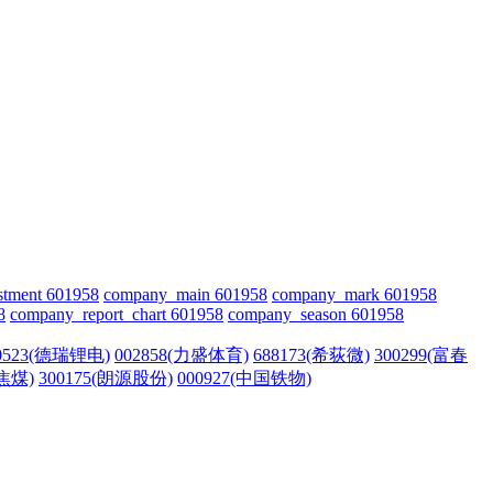
stment 601958
company_main 601958
company_mark 601958
8
company_report_chart 601958
company_season 601958
0523(德瑞锂电)
002858(力盛体育)
688173(希荻微)
300299(富春
西焦煤)
300175(朗源股份)
000927(中国铁物)