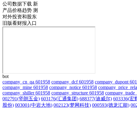
公司数据下载
新
产品价格趋势
测
对外投资和股东
旧版看财报入口
bot
company_cn_qa 601958
company_dcf 601958
company_dupont 60
company_mine 601958
company_notice 601958
company_price_rela
company_shiller 601958
company_structure 601958
company_trade_
002791(坚朗五金)
603176(汇通集团)
688377(迪威尔)
603336(
股份)
003001(中岩大地)
002123(梦网科技)
000593(德龙汇能)
00