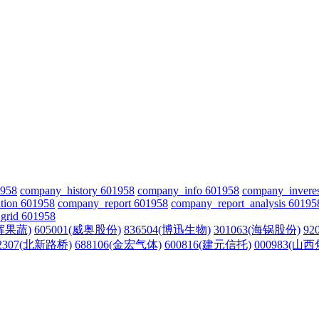
1958
company_history 601958
company_info 601958
company_invere
tion 601958
company_report 601958
company_report_analysis 60195
grid 601958
宏辉果蔬)
605001(威奥股份)
836504(博迅生物)
301063(海锅股份)
92
2307(北新路桥)
688106(金宏气体)
600816(建元信托)
000983(山