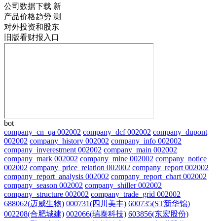
公司数据下载
新
产品价格趋势
测
对外投资和股东
旧版看财报入口
bot
company_cn_qa 002002
company_dcf 002002
company_dupont
002002
company_history 002002
company_info 002002
company_inverestment 002002
company_main 002002
company_mark 002002
company_mine 002002
company_notice
002002
company_price_relation 002002
company_report 002002
company_report_analysis 002002
company_report_chart 002002
company_season 002002
company_shiller 002002
company_structure 002002
company_trade_grid 002002
688062(迈威生物)
000731(四川美丰)
600735(ST新华锦)
002208(合肥城建)
002066(瑞泰科技)
603856(东宏股份)