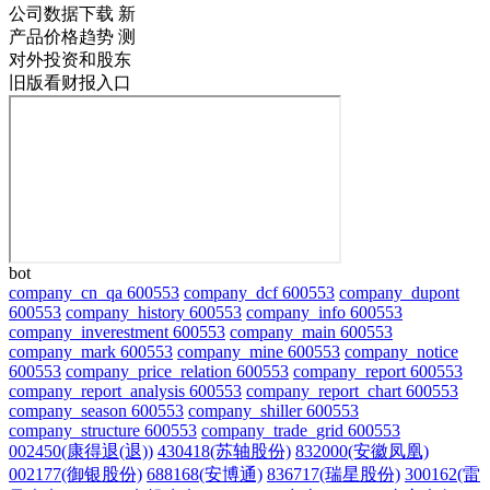
公司数据下载
新
产品价格趋势
测
对外投资和股东
旧版看财报入口
bot
company_cn_qa 600553
company_dcf 600553
company_dupont
600553
company_history 600553
company_info 600553
company_inverestment 600553
company_main 600553
company_mark 600553
company_mine 600553
company_notice
600553
company_price_relation 600553
company_report 600553
company_report_analysis 600553
company_report_chart 600553
company_season 600553
company_shiller 600553
company_structure 600553
company_trade_grid 600553
002450(康得退(退))
430418(苏轴股份)
832000(安徽凤凰)
002177(御银股份)
688168(安博通)
836717(瑞星股份)
300162(雷