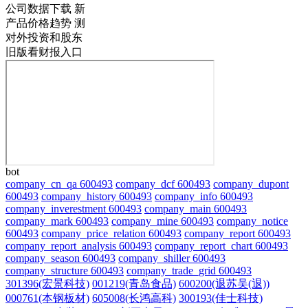
公司数据下载
新
产品价格趋势
测
对外投资和股东
旧版看财报入口
bot
company_cn_qa 600493
company_dcf 600493
company_dupont
600493
company_history 600493
company_info 600493
company_inverestment 600493
company_main 600493
company_mark 600493
company_mine 600493
company_notice
600493
company_price_relation 600493
company_report 600493
company_report_analysis 600493
company_report_chart 600493
company_season 600493
company_shiller 600493
company_structure 600493
company_trade_grid 600493
301396(宏景科技)
001219(青岛食品)
600200(退苏吴(退))
000761(本钢板材)
605008(长鸿高科)
300193(佳士科技)