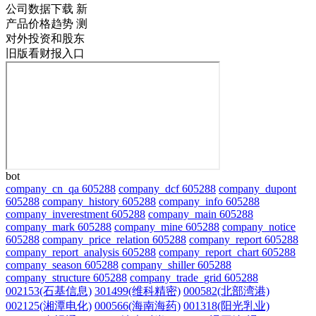
公司数据下载
新
产品价格趋势
测
对外投资和股东
旧版看财报入口
bot
company_cn_qa 605288
company_dcf 605288
company_dupont
605288
company_history 605288
company_info 605288
company_inverestment 605288
company_main 605288
company_mark 605288
company_mine 605288
company_notice
605288
company_price_relation 605288
company_report 605288
company_report_analysis 605288
company_report_chart 605288
company_season 605288
company_shiller 605288
company_structure 605288
company_trade_grid 605288
002153(石基信息)
301499(维科精密)
000582(北部湾港)
002125(湘潭电化)
000566(海南海药)
001318(阳光乳业)