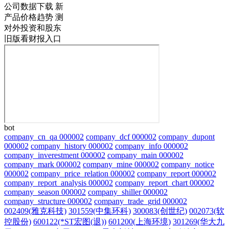
公司数据下载
新
产品价格趋势
测
对外投资和股东
旧版看财报入口
bot
company_cn_qa 000002
company_dcf 000002
company_dupont
000002
company_history 000002
company_info 000002
company_inverestment 000002
company_main 000002
company_mark 000002
company_mine 000002
company_notice
000002
company_price_relation 000002
company_report 000002
company_report_analysis 000002
company_report_chart 000002
company_season 000002
company_shiller 000002
company_structure 000002
company_trade_grid 000002
002409(雅克科技)
301559(中集环科)
300083(创世纪)
002073(软
控股份)
600122(*ST宏图(退))
601200(上海环境)
301269(华大九