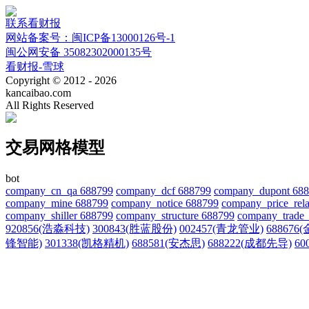
联系看财报
网站备案号：闽ICP备13000126号-1
闽公网安备 35082302000135号
看财报-雪球
Copyright © 2012 - 2026
kancaibao.com
All Rights Reserved
交易网格模型
bot
company_cn_qa 688799
company_dcf 688799
company_dupont 68
company_mine 688799
company_notice 688799
company_price_rela
company_shiller 688799
company_structure 688799
company_trade_
920856(浩淼科技)
300843(胜蓝股份)
002457(青龙管业)
688676
锋智能)
301338(凯格精机)
688581(安杰思)
688222(成都先导)
60