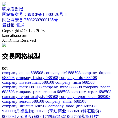
联系看财报
网站备案号：闽ICP备13000126号-1
闽公网安备 35082302000135号
看财报-雪球
Copyright © 2012 - 2026
kancaibao.com
All Rights Reserved
交易网格模型
bot
company_cn_qa 688508
company_dcf 688508
company_dupont
688508
company_history 688508
company_info 688508
company_inverestment 688508
company_main 688508
company_mark 688508
company_mine 688508
company_notice
688508
company_price_relation 688508
company_report 688508
company_report_analysis 688508
company_report_chart 688508
company_season 688508
company_shiller 688508
company_structure 688508
company_trade_grid 688508
920009(丹娜生物)
301211(亨迪药业)
688681(科汇股份)
900903(大众B股)
600617(国新能源)
002765(蓝黛科技)