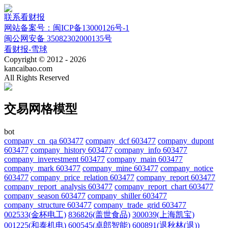
联系看财报
网站备案号：闽ICP备13000126号-1
闽公网安备 35082302000135号
看财报-雪球
Copyright © 2012 - 2026
kancaibao.com
All Rights Reserved
交易网格模型
bot
company_cn_qa 603477
company_dcf 603477
company_dupont
603477
company_history 603477
company_info 603477
company_inverestment 603477
company_main 603477
company_mark 603477
company_mine 603477
company_notice
603477
company_price_relation 603477
company_report 603477
company_report_analysis 603477
company_report_chart 603477
company_season 603477
company_shiller 603477
company_structure 603477
company_trade_grid 603477
002533(金杯电工)
836826(盖世食品)
300039(上海凯宝)
001225(和泰机电)
600545(卓郎智能)
600891(退秋林(退))