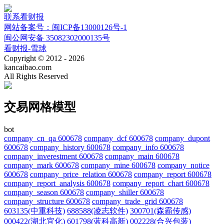
联系看财报
网站备案号：闽ICP备13000126号-1
闽公网安备 35082302000135号
看财报-雪球
Copyright © 2012 - 2026
kancaibao.com
All Rights Reserved
交易网格模型
bot
company_cn_qa 600678
company_dcf 600678
company_dupont
600678
company_history 600678
company_info 600678
company_inverestment 600678
company_main 600678
company_mark 600678
company_mine 600678
company_notice
600678
company_price_relation 600678
company_report 600678
company_report_analysis 600678
company_report_chart 600678
company_season 600678
company_shiller 600678
company_structure 600678
company_trade_grid 600678
603135(中重科技)
688588(凌志软件)
300701(森霸传感)
000422(湖北宜化)
601798(蓝科高新)
002228(合兴包装)