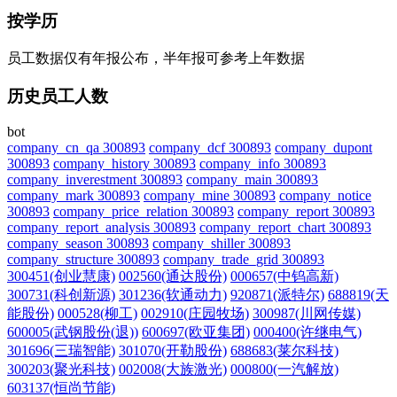
按学历
员工数据仅有年报公布，半年报可参考上年数据
历史员工人数
bot
company_cn_qa 300893
company_dcf 300893
company_dupont
300893
company_history 300893
company_info 300893
company_inverestment 300893
company_main 300893
company_mark 300893
company_mine 300893
company_notice
300893
company_price_relation 300893
company_report 300893
company_report_analysis 300893
company_report_chart 300893
company_season 300893
company_shiller 300893
company_structure 300893
company_trade_grid 300893
300451(创业慧康)
002560(通达股份)
000657(中钨高新)
300731(科创新源)
301236(软通动力)
920871(派特尔)
688819(天
能股份)
000528(柳工)
002910(庄园牧场)
300987(川网传媒)
600005(武钢股份(退))
600697(欧亚集团)
000400(许继电气)
301696(三瑞智能)
301070(开勒股份)
688683(莱尔科技)
300203(聚光科技)
002008(大族激光)
000800(一汽解放)
603137(恒尚节能)