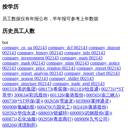
按学历
员工数据仅有年报公布，半年报可参考上年数据
历史员工人数
bot
company_cn_qa 002143
company_dcf 002143
company_dupont
002143
company_history 002143
company_info 002143
company_inverestment 002143
company_main 002143
company_mark 002143
company_mine 002143
company_notice
002143
company_price_relation 002143
company_report 002143
company_report_analysis 002143
company_report_chart 002143
company_season 002143
company_shiller 002143
company_structure 002143
company_trade_grid 002143
000333(美的集团)
688173(希荻微)
002183(怡亚通)
002731(*ST
萃华)
300634(彩讯股份)
601326(秦港股份)
000565(渝三峡A)
000730(*ST环保(退))
002658(雪迪龙)
603900(莱绅通灵)
900908(氯碱B股)
600470(六国化工)
002418(康盛股份)
920592(华信永道)
688693(锴威特)
600005(武钢股份(退))
600871(石化油服)
002958(青农商行)
689009(九号公司)
688266(泽璟制药)