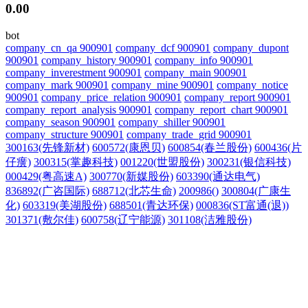
0.00
bot
company_cn_qa 900901
company_dcf 900901
company_dupont
900901
company_history 900901
company_info 900901
company_inverestment 900901
company_main 900901
company_mark 900901
company_mine 900901
company_notice
900901
company_price_relation 900901
company_report 900901
company_report_analysis 900901
company_report_chart 900901
company_season 900901
company_shiller 900901
company_structure 900901
company_trade_grid 900901
300163(先锋新材)
600572(康恩贝)
600854(春兰股份)
600436(片
仔癀)
300315(掌趣科技)
001220(世盟股份)
300231(银信科技)
000429(粤高速A)
300770(新媒股份)
603390(通达电气)
836892(广咨国际)
688712(北芯生命)
200986()
300804(广康生
化)
603319(美湖股份)
688501(青达环保)
000836(ST富通(退))
301371(敷尔佳)
600758(辽宁能源)
301108(洁雅股份)