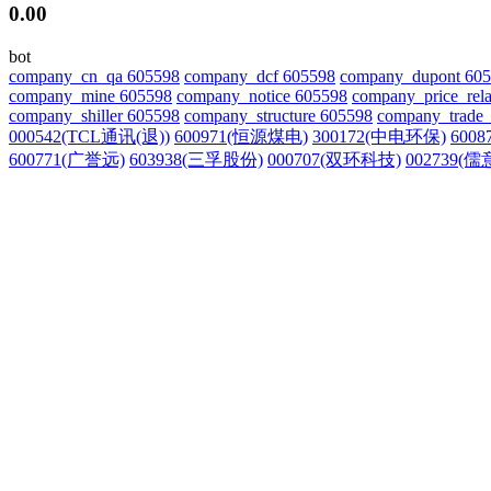
0.00
bot
company_cn_qa 605598
company_dcf 605598
company_dupont 60
company_mine 605598
company_notice 605598
company_price_rela
company_shiller 605598
company_structure 605598
company_trade_
000542(TCL通讯(退))
600971(恒源煤电)
300172(中电环保)
600
600771(广誉远)
603938(三孚股份)
000707(双环科技)
002739(