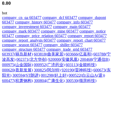
0.00
bot
company_cn_qa 603477
company_dcf 603477
company_dupont
603477
company_history 603477
company_info 603477
company_inverestment 603477
company_main 603477
company_mark 603477
company_mine 603477
company_notice
603477
company_price_relation 603477
company_report 603477
company_report_analysis 603477
company_report_chart 603477
company_season 603477
company_shiller 603477
company_structure 603477
company_trade_grid 603477
603937(丽岛新材)
603818(曲美家居)
603666(亿嘉和)
603788(宁
波高发)
002371(北方华创)
920000(安徽凤凰)
200468(宁通信B)
000975(山金国际)
000952(广济药业)
603113(金能科技)
000620(盈新发展)
300825(阿尔特)
920190(雷神科技)
600673(东
阳光)
300594(ST朗进)
001298(好上好)
000522(白云山A(退))
600477(杭萧钢构)
300804(广康生化)
300530(领湃科技)