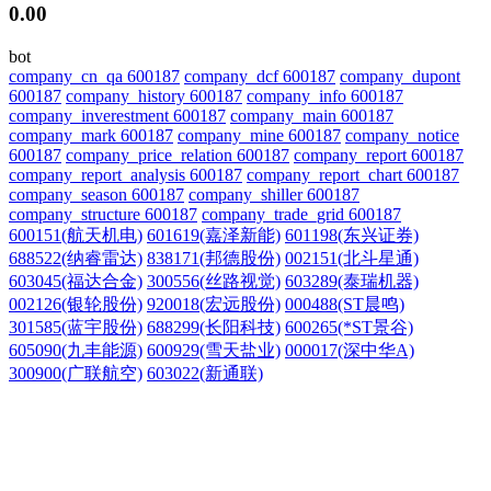
0.00
bot
company_cn_qa 600187
company_dcf 600187
company_dupont
600187
company_history 600187
company_info 600187
company_inverestment 600187
company_main 600187
company_mark 600187
company_mine 600187
company_notice
600187
company_price_relation 600187
company_report 600187
company_report_analysis 600187
company_report_chart 600187
company_season 600187
company_shiller 600187
company_structure 600187
company_trade_grid 600187
600151(航天机电)
601619(嘉泽新能)
601198(东兴证券)
688522(纳睿雷达)
838171(邦德股份)
002151(北斗星通)
603045(福达合金)
300556(丝路视觉)
603289(泰瑞机器)
002126(银轮股份)
920018(宏远股份)
000488(ST晨鸣)
301585(蓝宇股份)
688299(长阳科技)
600265(*ST景谷)
605090(九丰能源)
600929(雪天盐业)
000017(深中华A)
300900(广联航空)
603022(新通联)