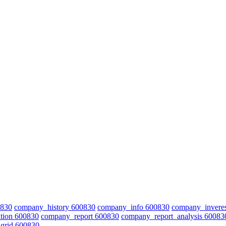
0830
company_history 600830
company_info 600830
company_invere
tion 600830
company_report 600830
company_report_analysis 60083
grid 600830