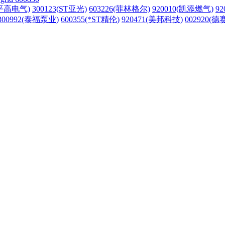
(平高电气)
300123(ST亚光)
603226(菲林格尔)
920010(凯添燃气)
9
300992(泰福泵业)
600355(*ST精伦)
920471(美邦科技)
002920(