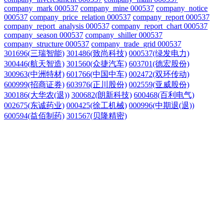
company_mark 000537
company_mine 000537
company_notice
000537
company_price_relation 000537
company_report 000537
company_report_analysis 000537
company_report_chart 000537
company_season 000537
company_shiller 000537
company_structure 000537
company_trade_grid 000537
301696(三瑞智能)
301486(致尚科技)
000537(绿发电力)
300446(航天智造)
301560(众捷汽车)
603701(德宏股份)
300963(中洲特材)
601766(中国中车)
002472(双环传动)
600999(招商证券)
603976(正川股份)
002559(亚威股份)
300186(大华农(退))
300682(朗新科技)
600468(百利电气)
002675(东诚药业)
000425(徐工机械)
000996(中期退(退))
600594(益佰制药)
301567(贝隆精密)