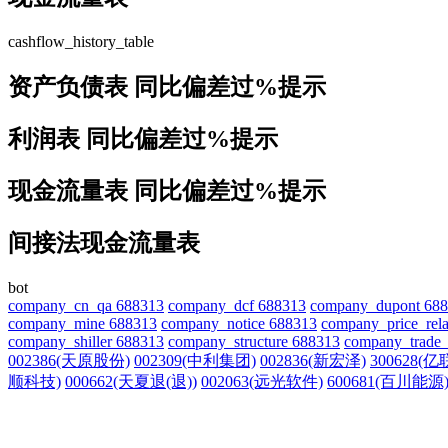
cashflow_history_table
资产负债表
同比偏差过
%提示
利润表
同比偏差过
%提示
现金流量表
同比偏差过
%提示
间接法现金流量表
bot
company_cn_qa 688313
company_dcf 688313
company_dupont 68
company_mine 688313
company_notice 688313
company_price_rela
company_shiller 688313
company_structure 688313
company_trade_
002386(天原股份)
002309(中利集团)
002836(新宏泽)
300628(
顺科技)
000662(天夏退(退))
002063(远光软件)
600681(百川能源