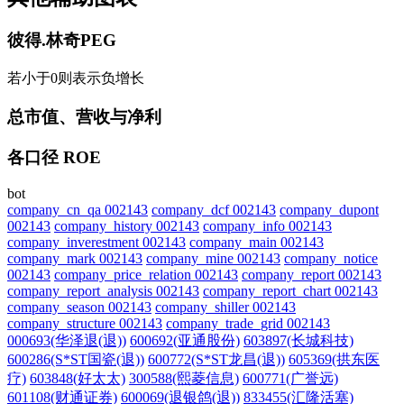
彼得.林奇PEG
若小于0则表示负增长
总市值、营收与净利
各口径 ROE
bot
company_cn_qa 002143
company_dcf 002143
company_dupont
002143
company_history 002143
company_info 002143
company_inverestment 002143
company_main 002143
company_mark 002143
company_mine 002143
company_notice
002143
company_price_relation 002143
company_report 002143
company_report_analysis 002143
company_report_chart 002143
company_season 002143
company_shiller 002143
company_structure 002143
company_trade_grid 002143
000693(华泽退(退))
600692(亚通股份)
603897(长城科技)
600286(S*ST国瓷(退))
600772(S*ST龙昌(退))
605369(拱东医
疗)
603848(好太太)
300588(熙菱信息)
600771(广誉远)
601108(财通证券)
600069(退银鸽(退))
833455(汇隆活塞)