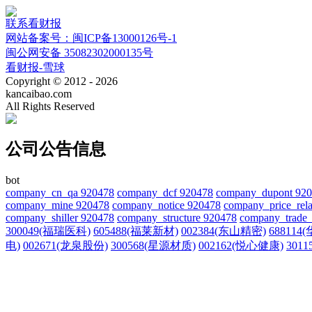
联系看财报
网站备案号：闽ICP备13000126号-1
闽公网安备 35082302000135号
看财报-雪球
Copyright © 2012 - 2026
kancaibao.com
All Rights Reserved
公司公告信息
bot
company_cn_qa 920478
company_dcf 920478
company_dupont 92
company_mine 920478
company_notice 920478
company_price_rela
company_shiller 920478
company_structure 920478
company_trade_
300049(福瑞医科)
605488(福莱新材)
002384(东山精密)
688114
电)
002671(龙泉股份)
300568(星源材质)
002162(悦心健康)
301