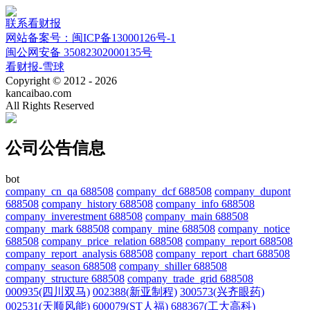
联系看财报
网站备案号：闽ICP备13000126号-1
闽公网安备 35082302000135号
看财报-雪球
Copyright © 2012 - 2026
kancaibao.com
All Rights Reserved
公司公告信息
bot
company_cn_qa 688508
company_dcf 688508
company_dupont
688508
company_history 688508
company_info 688508
company_inverestment 688508
company_main 688508
company_mark 688508
company_mine 688508
company_notice
688508
company_price_relation 688508
company_report 688508
company_report_analysis 688508
company_report_chart 688508
company_season 688508
company_shiller 688508
company_structure 688508
company_trade_grid 688508
000935(四川双马)
002388(新亚制程)
300573(兴齐眼药)
002531(天顺风能)
600079(ST人福)
688367(工大高科)