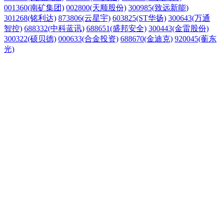
001360(南矿集团)
002800(天顺股份)
300985(致远新能)
301268(铭利达)
873806(云星宇)
603825(ST华扬)
300643(万通
智控)
688332(中科蓝讯)
688651(盛邦安全)
300443(金雷股份)
300322(硕贝德)
000633(合金投资)
688670(金迪克)
920045(蘅东
光)