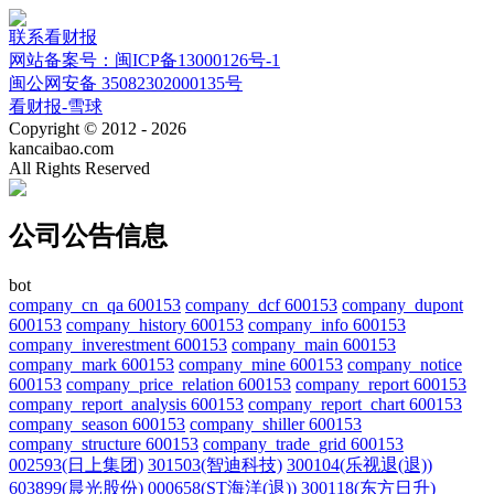
联系看财报
网站备案号：闽ICP备13000126号-1
闽公网安备 35082302000135号
看财报-雪球
Copyright © 2012 - 2026
kancaibao.com
All Rights Reserved
公司公告信息
bot
company_cn_qa 600153
company_dcf 600153
company_dupont
600153
company_history 600153
company_info 600153
company_inverestment 600153
company_main 600153
company_mark 600153
company_mine 600153
company_notice
600153
company_price_relation 600153
company_report 600153
company_report_analysis 600153
company_report_chart 600153
company_season 600153
company_shiller 600153
company_structure 600153
company_trade_grid 600153
002593(日上集团)
301503(智迪科技)
300104(乐视退(退))
603899(晨光股份)
000658(ST海洋(退))
300118(东方日升)