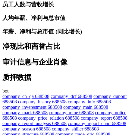
员工人数与营收增长
人均年薪、净利与总市值
年薪、净利与总市值 (同比增长)
净现比和商誉占比
审计信息与企业肖像
质押数据
bot
company_cn_qa 688508
company_dcf 688508
company_dupont
688508
company_history 688508
company_info 688508
company_inverestment 688508
company_main 688508
company_mark 688508
company_mine 688508
company_notice
688508
company_price_relation 688508
company_report 688508
company_report_analysis 688508
company_report_chart 688508
company_season 688508
company_shiller 688508
company_structure 688508
company_trade_grid 688508