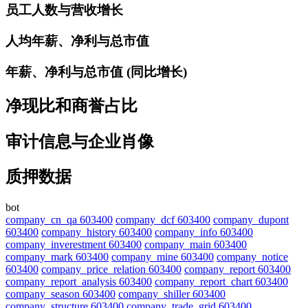
员工人数与营收增长
人均年薪、净利与总市值
年薪、净利与总市值 (同比增长)
净现比和商誉占比
审计信息与企业肖像
质押数据
bot
company_cn_qa 603400
company_dcf 603400
company_dupont
603400
company_history 603400
company_info 603400
company_inverestment 603400
company_main 603400
company_mark 603400
company_mine 603400
company_notice
603400
company_price_relation 603400
company_report 603400
company_report_analysis 603400
company_report_chart 603400
company_season 603400
company_shiller 603400
company_structure 603400
company_trade_grid 603400