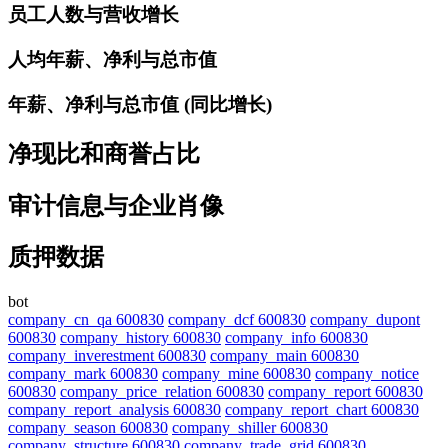
员工人数与营收增长
人均年薪、净利与总市值
年薪、净利与总市值 (同比增长)
净现比和商誉占比
审计信息与企业肖像
质押数据
bot
company_cn_qa 600830
company_dcf 600830
company_dupont
600830
company_history 600830
company_info 600830
company_inverestment 600830
company_main 600830
company_mark 600830
company_mine 600830
company_notice
600830
company_price_relation 600830
company_report 600830
company_report_analysis 600830
company_report_chart 600830
company_season 600830
company_shiller 600830
company_structure 600830
company_trade_grid 600830