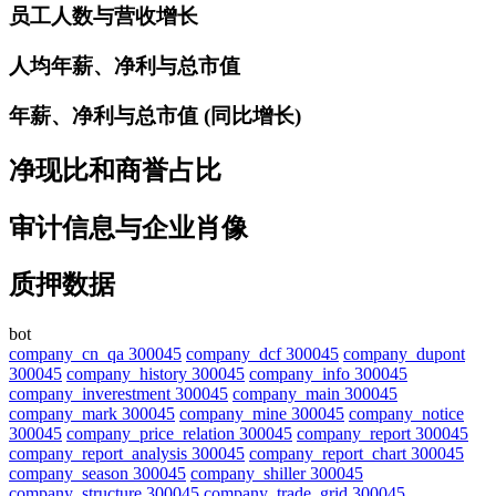
员工人数与营收增长
人均年薪、净利与总市值
年薪、净利与总市值 (同比增长)
净现比和商誉占比
审计信息与企业肖像
质押数据
bot
company_cn_qa 300045
company_dcf 300045
company_dupont
300045
company_history 300045
company_info 300045
company_inverestment 300045
company_main 300045
company_mark 300045
company_mine 300045
company_notice
300045
company_price_relation 300045
company_report 300045
company_report_analysis 300045
company_report_chart 300045
company_season 300045
company_shiller 300045
company_structure 300045
company_trade_grid 300045