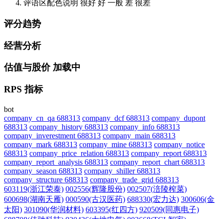
评语区配色说明
很好
好
一般
差
很差
评分趋势
经营分析
估值与股价
加载中
RPS 指标
bot
company_cn_qa 688313
company_dcf 688313
company_dupont
688313
company_history 688313
company_info 688313
company_inverestment 688313
company_main 688313
company_mark 688313
company_mine 688313
company_notice
688313
company_price_relation 688313
company_report 688313
company_report_analysis 688313
company_report_chart 688313
company_season 688313
company_shiller 688313
company_structure 688313
company_trade_grid 688313
603119(浙江荣泰)
002556(辉隆股份)
002507(涪陵榨菜)
600698(湖南天雁)
000590(古汉医药)
688330(宏力达)
300606(金
太阳)
301090(华润材料)
603395(红四方)
920509(同惠电子)