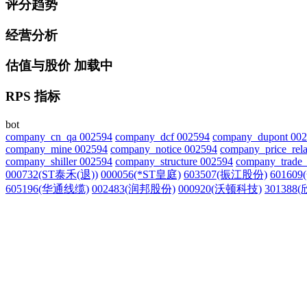
评分趋势
经营分析
估值与股价
加载中
RPS 指标
bot
company_cn_qa 002594
company_dcf 002594
company_dupont 00
company_mine 002594
company_notice 002594
company_price_rela
company_shiller 002594
company_structure 002594
company_trade_
000732(ST泰禾(退))
000056(*ST皇庭)
603507(振江股份)
60160
605196(华通线缆)
002483(润邦股份)
000920(沃顿科技)
301388