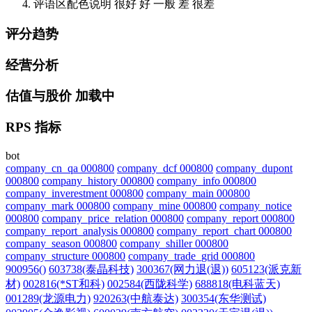
评语区配色说明
很好
好
一般
差
很差
评分趋势
经营分析
估值与股价
加载中
RPS 指标
bot
company_cn_qa 000800
company_dcf 000800
company_dupont
000800
company_history 000800
company_info 000800
company_inverestment 000800
company_main 000800
company_mark 000800
company_mine 000800
company_notice
000800
company_price_relation 000800
company_report 000800
company_report_analysis 000800
company_report_chart 000800
company_season 000800
company_shiller 000800
company_structure 000800
company_trade_grid 000800
900956()
603738(泰晶科技)
300367(网力退(退))
605123(派克新
材)
002816(*ST和科)
002584(西陇科学)
688818(电科蓝天)
001289(龙源电力)
920263(中航泰达)
300354(东华测试)