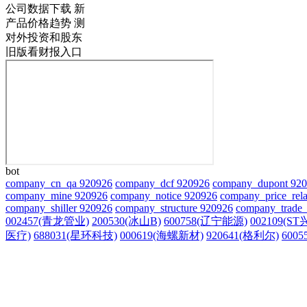
公司数据下载
新
产品价格趋势
测
对外投资和股东
旧版看财报入口
bot
company_cn_qa 920926
company_dcf 920926
company_dupont 92
company_mine 920926
company_notice 920926
company_price_rela
company_shiller 920926
company_structure 920926
company_trade_
002457(青龙管业)
200530(冰山B)
600758(辽宁能源)
002109(ST
医疗)
688031(星环科技)
000619(海螺新材)
920641(格利尔)
600