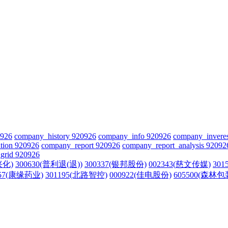
0926
company_history 920926
company_info 920926
company_invere
tion 920926
company_report 920926
company_report_analysis 92092
grid 920926
兴化)
300630(普利退(退))
300337(银邦股份)
002343(慈文传媒)
30
557(康缘药业)
301195(北路智控)
000922(佳电股份)
605500(森林包