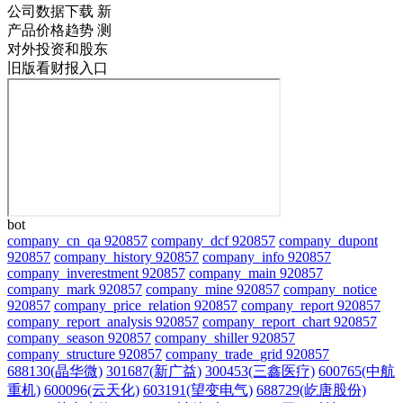
公司数据下载
新
产品价格趋势
测
对外投资和股东
旧版看财报入口
bot
company_cn_qa 920857
company_dcf 920857
company_dupont
920857
company_history 920857
company_info 920857
company_inverestment 920857
company_main 920857
company_mark 920857
company_mine 920857
company_notice
920857
company_price_relation 920857
company_report 920857
company_report_analysis 920857
company_report_chart 920857
company_season 920857
company_shiller 920857
company_structure 920857
company_trade_grid 920857
688130(晶华微)
301687(新广益)
300453(三鑫医疗)
600765(中航
重机)
600096(云天化)
603191(望变电气)
688729(屹唐股份)