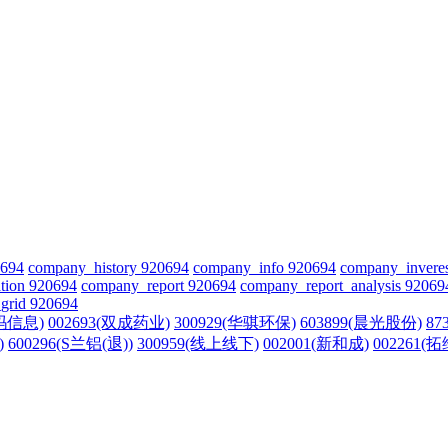
0694
company_history 920694
company_info 920694
company_invere
tion 920694
company_report 920694
company_report_analysis 92069
grid 920694
朗玛信息)
002693(双成药业)
300929(华骐环保)
603899(晨光股份)
87
)
600296(S兰铝(退))
300959(线上线下)
002001(新和成)
002261(