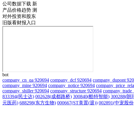
公司数据下载
新
产品价格趋势
测
对外投资和股东
旧版看财报入口
bot
company_cn_qa 920694
company_dcf 920694
company_dupont 92
company_mine 920694
company_notice 920694
company_price_rela
company_shiller 920694
company_structure 920694
company_trade_
833394(民士达)
002628(成都路桥)
300840(酷特智能)
300288(
元医药)
688298(东方生物)
000667(ST美置(退))
002891(中宠股份