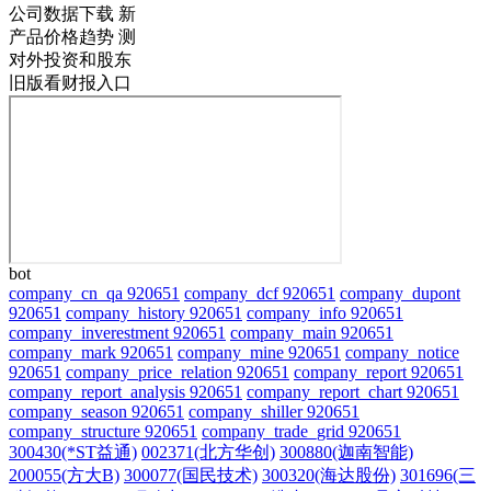
公司数据下载
新
产品价格趋势
测
对外投资和股东
旧版看财报入口
bot
company_cn_qa 920651
company_dcf 920651
company_dupont
920651
company_history 920651
company_info 920651
company_inverestment 920651
company_main 920651
company_mark 920651
company_mine 920651
company_notice
920651
company_price_relation 920651
company_report 920651
company_report_analysis 920651
company_report_chart 920651
company_season 920651
company_shiller 920651
company_structure 920651
company_trade_grid 920651
300430(*ST益通)
002371(北方华创)
300880(迦南智能)
200055(方大B)
300077(国民技术)
300320(海达股份)
301696(三