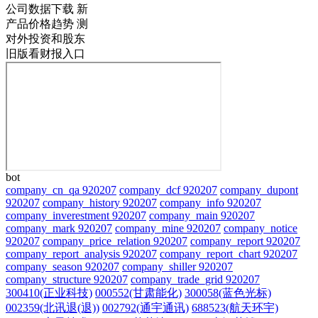
公司数据下载
新
产品价格趋势
测
对外投资和股东
旧版看财报入口
bot
company_cn_qa 920207
company_dcf 920207
company_dupont
920207
company_history 920207
company_info 920207
company_inverestment 920207
company_main 920207
company_mark 920207
company_mine 920207
company_notice
920207
company_price_relation 920207
company_report 920207
company_report_analysis 920207
company_report_chart 920207
company_season 920207
company_shiller 920207
company_structure 920207
company_trade_grid 920207
300410(正业科技)
000552(甘肃能化)
300058(蓝色光标)
002359(北讯退(退))
002792(通宇通讯)
688523(航天环宇)