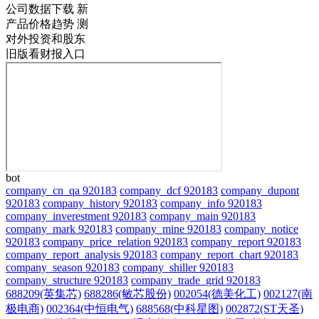
公司数据下载
新
产品价格趋势
测
对外投资和股东
旧版看财报入口
bot
company_cn_qa 920183
company_dcf 920183
company_dupont
920183
company_history 920183
company_info 920183
company_inverestment 920183
company_main 920183
company_mark 920183
company_mine 920183
company_notice
920183
company_price_relation 920183
company_report 920183
company_report_analysis 920183
company_report_chart 920183
company_season 920183
company_shiller 920183
company_structure 920183
company_trade_grid 920183
688209(英集芯)
688286(敏芯股份)
002054(德美化工)
002127(南
极电商)
002364(中恒电气)
688568(中科星图)
002872(ST天圣)