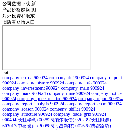
公司数据下载
新
产品价格趋势
测
对外投资和股东
旧版看财报入口
bot
company_cn_qa 900924
company_dcf 900924
company_dupont
900924
company_history 900924
company_info 900924
company_inverestment 900924
company_main 900924
company_mark 900924
company_mine 900924
company_notice
900924
company_price_relation 900924
company_report 900924
company_report_analysis 900924
company_report_chart 900924
company_season 900924
company_shiller 900924
company_structure 900924
company_trade_grid 900924
000404(长虹华意)
002825(纳尔股份)
920239(长虹能源)
603017(中衡设计)
300885(海昌新材)
002628(成都路桥)