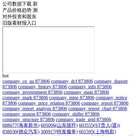
公司数据下载
新
产品价格趋势
测
对外投资和股东
旧版看财报入口
bot
company_cn_qa 873806
company_dcf 873806
company_dupont
873806
company_history 873806
company_info 873806
company_inverestment 873806
company_main 873806
company_mark 873806
company_mine 873806
company_notice
873806
company_price_relation 873806
company_report 873806
company_report_analysis 873806
company_report_chart 873806
company_season 873806
company_shiller 873806
company_structure 873806
company_trade_grid 873806
688677(海泰新光)
605006(山东玻纤)
603555(ST贵人(退))
838030(德众汽车)
300917(特发服务)
601595(上海电影)