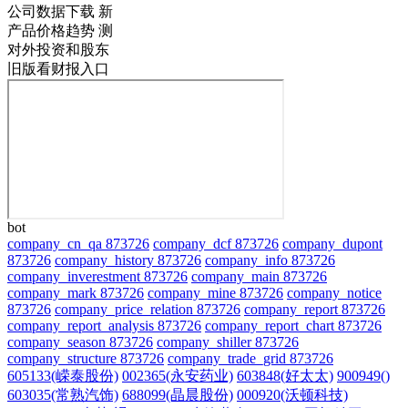
公司数据下载
新
产品价格趋势
测
对外投资和股东
旧版看财报入口
bot
company_cn_qa 873726
company_dcf 873726
company_dupont
873726
company_history 873726
company_info 873726
company_inverestment 873726
company_main 873726
company_mark 873726
company_mine 873726
company_notice
873726
company_price_relation 873726
company_report 873726
company_report_analysis 873726
company_report_chart 873726
company_season 873726
company_shiller 873726
company_structure 873726
company_trade_grid 873726
605133(嵘泰股份)
002365(永安药业)
603848(好太太)
900949()
603035(常熟汽饰)
688099(晶晨股份)
000920(沃顿科技)