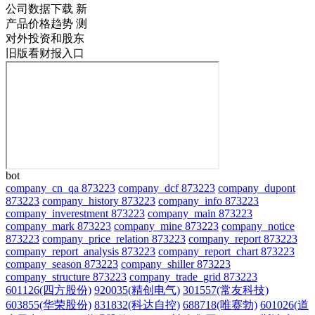
公司数据下载
新
产品价格趋势
测
对外投资和股东
旧版看财报入口
bot
company_cn_qa 873223
company_dcf 873223
company_dupont
873223
company_history 873223
company_info 873223
company_inverestment 873223
company_main 873223
company_mark 873223
company_mine 873223
company_notice
873223
company_price_relation 873223
company_report 873223
company_report_analysis 873223
company_report_chart 873223
company_season 873223
company_shiller 873223
company_structure 873223
company_trade_grid 873223
601126(四方股份)
920035(精创电气)
301557(常友科技)
603855(华荣股份)
831832(科达自控)
688718(唯赛勃)
601026(道