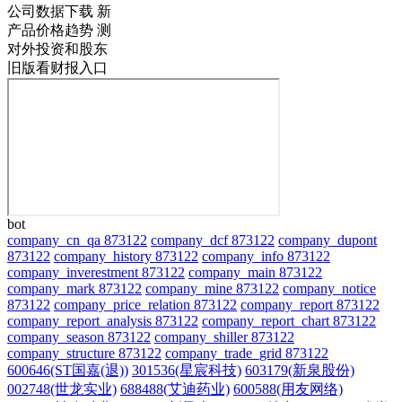
公司数据下载
新
产品价格趋势
测
对外投资和股东
旧版看财报入口
bot
company_cn_qa 873122
company_dcf 873122
company_dupont
873122
company_history 873122
company_info 873122
company_inverestment 873122
company_main 873122
company_mark 873122
company_mine 873122
company_notice
873122
company_price_relation 873122
company_report 873122
company_report_analysis 873122
company_report_chart 873122
company_season 873122
company_shiller 873122
company_structure 873122
company_trade_grid 873122
600646(ST国嘉(退))
301536(星宸科技)
603179(新泉股份)
002748(世龙实业)
688488(艾迪药业)
600588(用友网络)