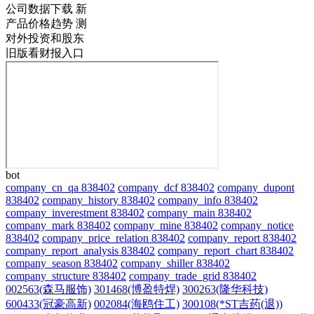
公司数据下载
新
产品价格趋势
测
对外投资和股东
旧版看财报入口
bot
company_cn_qa 838402
company_dcf 838402
company_dupont
838402
company_history 838402
company_info 838402
company_inverestment 838402
company_main 838402
company_mark 838402
company_mine 838402
company_notice
838402
company_price_relation 838402
company_report 838402
company_report_analysis 838402
company_report_chart 838402
company_season 838402
company_shiller 838402
company_structure 838402
company_trade_grid 838402
002563(森马服饰)
301468(博盈特焊)
300263(隆华科技)
600433(冠豪高新)
002084(海鸥住工)
300108(*ST吉药(退))