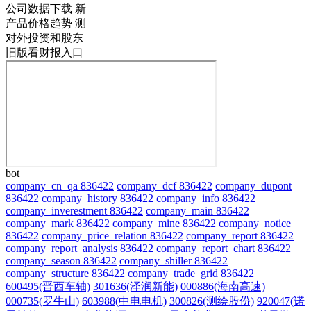
公司数据下载
新
产品价格趋势
测
对外投资和股东
旧版看财报入口
bot
company_cn_qa 836422
company_dcf 836422
company_dupont
836422
company_history 836422
company_info 836422
company_inverestment 836422
company_main 836422
company_mark 836422
company_mine 836422
company_notice
836422
company_price_relation 836422
company_report 836422
company_report_analysis 836422
company_report_chart 836422
company_season 836422
company_shiller 836422
company_structure 836422
company_trade_grid 836422
600495(晋西车轴)
301636(泽润新能)
000886(海南高速)
000735(罗牛山)
603988(中电电机)
300826(测绘股份)
920047(诺