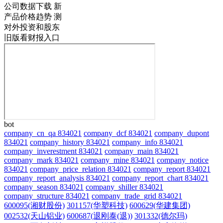
公司数据下载
新
产品价格趋势
测
对外投资和股东
旧版看财报入口
bot
company_cn_qa 834021
company_dcf 834021
company_dupont
834021
company_history 834021
company_info 834021
company_inverestment 834021
company_main 834021
company_mark 834021
company_mine 834021
company_notice
834021
company_price_relation 834021
company_report 834021
company_report_analysis 834021
company_report_chart 834021
company_season 834021
company_shiller 834021
company_structure 834021
company_trade_grid 834021
600095(湘财股份)
301157(华塑科技)
600629(华建集团)
002532(天山铝业)
600687(退刚泰(退))
301332(德尔玛)