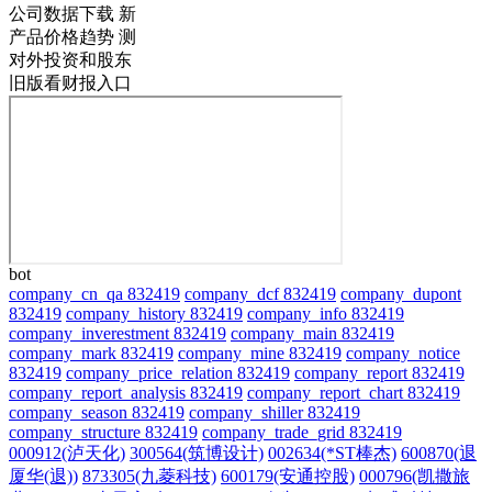
公司数据下载
新
产品价格趋势
测
对外投资和股东
旧版看财报入口
bot
company_cn_qa 832419
company_dcf 832419
company_dupont
832419
company_history 832419
company_info 832419
company_inverestment 832419
company_main 832419
company_mark 832419
company_mine 832419
company_notice
832419
company_price_relation 832419
company_report 832419
company_report_analysis 832419
company_report_chart 832419
company_season 832419
company_shiller 832419
company_structure 832419
company_trade_grid 832419
000912(泸天化)
300564(筑博设计)
002634(*ST棒杰)
600870(退
厦华(退))
873305(九菱科技)
600179(安通控股)
000796(凯撒旅