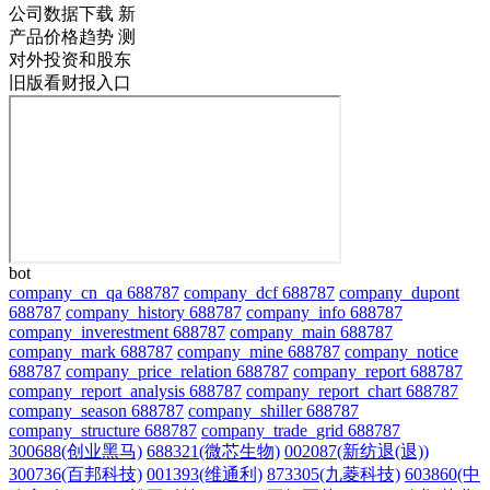
公司数据下载
新
产品价格趋势
测
对外投资和股东
旧版看财报入口
bot
company_cn_qa 688787
company_dcf 688787
company_dupont
688787
company_history 688787
company_info 688787
company_inverestment 688787
company_main 688787
company_mark 688787
company_mine 688787
company_notice
688787
company_price_relation 688787
company_report 688787
company_report_analysis 688787
company_report_chart 688787
company_season 688787
company_shiller 688787
company_structure 688787
company_trade_grid 688787
300688(创业黑马)
688321(微芯生物)
002087(新纺退(退))
300736(百邦科技)
001393(维通利)
873305(九菱科技)
603860(中