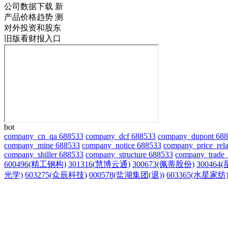
公司数据下载
新
产品价格趋势
测
对外投资和股东
旧版看财报入口
bot
company_cn_qa 688533
company_dcf 688533
company_dupont 68
company_mine 688533
company_notice 688533
company_price_rela
company_shiller 688533
company_structure 688533
company_trade_
600496(精工钢构)
301316(慧博云通)
300673(佩蒂股份)
300464
光学)
603275(众辰科技)
000578(盐湖集团(退))
603365(水星家纺