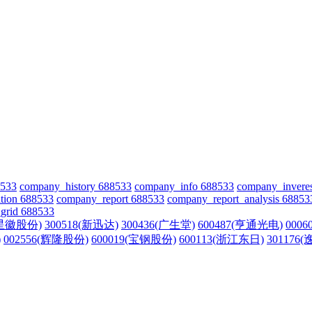
8533
company_history 688533
company_info 688533
company_invere
tion 688533
company_report 688533
company_report_analysis 68853
grid 688533
(星徽股份)
300518(新迅达)
300436(广生堂)
600487(亨通光电)
000
)
002556(辉隆股份)
600019(宝钢股份)
600113(浙江东日)
301176