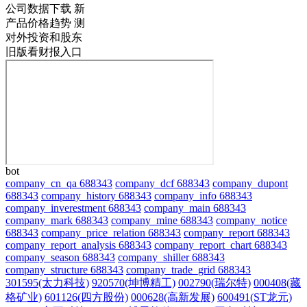
公司数据下载
新
产品价格趋势
测
对外投资和股东
旧版看财报入口
bot
company_cn_qa 688343
company_dcf 688343
company_dupont
688343
company_history 688343
company_info 688343
company_inverestment 688343
company_main 688343
company_mark 688343
company_mine 688343
company_notice
688343
company_price_relation 688343
company_report 688343
company_report_analysis 688343
company_report_chart 688343
company_season 688343
company_shiller 688343
company_structure 688343
company_trade_grid 688343
301595(太力科技)
920570(坤博精工)
002790(瑞尔特)
000408(藏
格矿业)
601126(四方股份)
000628(高新发展)
600491(ST龙元)