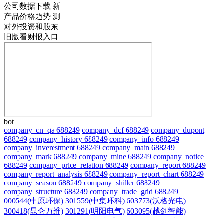
公司数据下载
新
产品价格趋势
测
对外投资和股东
旧版看财报入口
bot
company_cn_qa 688249
company_dcf 688249
company_dupont
688249
company_history 688249
company_info 688249
company_inverestment 688249
company_main 688249
company_mark 688249
company_mine 688249
company_notice
688249
company_price_relation 688249
company_report 688249
company_report_analysis 688249
company_report_chart 688249
company_season 688249
company_shiller 688249
company_structure 688249
company_trade_grid 688249
000544(中原环保)
301559(中集环科)
603773(沃格光电)
300418(昆仑万维)
301291(明阳电气)
603095(越剑智能)