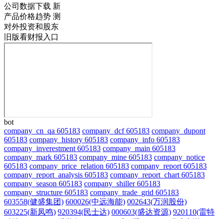
公司数据下载
新
产品价格趋势
测
对外投资和股东
旧版看财报入口
bot
company_cn_qa 605183
company_dcf 605183
company_dupont
605183
company_history 605183
company_info 605183
company_inverestment 605183
company_main 605183
company_mark 605183
company_mine 605183
company_notice
605183
company_price_relation 605183
company_report 605183
company_report_analysis 605183
company_report_chart 605183
company_season 605183
company_shiller 605183
company_structure 605183
company_trade_grid 605183
603558(健盛集团)
600026(中远海能)
002643(万润股份)
603225(新凤鸣)
920394(民士达)
000603(盛达资源)
920110(雷特